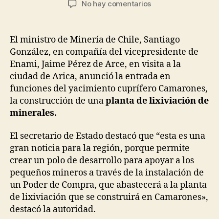
en
No hay comentarios
la
la
Nueva
entrada
entrada
Planta
de
El ministro de Minería de Chile, Santiago
Lixiviación
González, en compañía del vicepresidente de
para
Enami, Jaime Pérez de Arce, en visita a la
Arica
ciudad de Arica, anunció la entrada en
en
funciones del yacimiento cuprífero Camarones,
Chile
la construcción de una
planta de lixiviación de
minerales.
El secretario de Estado destacó que “esta es una
gran noticia para la región, porque permite
crear un polo de desarrollo para apoyar a los
pequeños mineros a través de la instalación de
un Poder de Compra, que abastecerá a la planta
de lixiviación que se construirá en Camarones»,
destacó la autoridad.