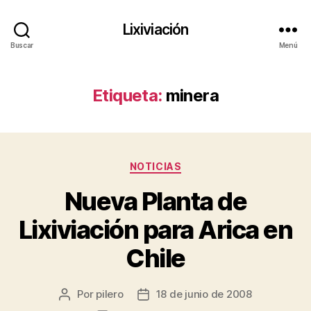
Lixiviación
Buscar
Menú
Etiqueta:
minera
Categorías
NOTICIAS
Nueva Planta de
Lixiviación para Arica en
Chile
Por
pilero
18 de junio de 2008
Autor
Fecha
de
de