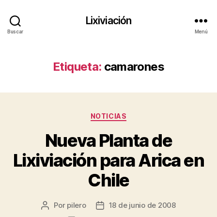
Lixiviación
Buscar
Menú
Etiqueta:
camarones
Categorías
NOTICIAS
Nueva Planta de
Lixiviación para Arica en
Chile
Por
pilero
18 de junio de 2008
Autor
Fecha
de
de