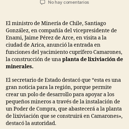
en
No hay comentarios
la
la
Nueva
entrada
entrada
Planta
de
El ministro de Minería de Chile, Santiago
Lixiviación
González, en compañía del vicepresidente de
para
Enami, Jaime Pérez de Arce, en visita a la
Arica
ciudad de Arica, anunció la entrada en
en
funciones del yacimiento cuprífero Camarones,
Chile
la construcción de una
planta de lixiviación de
minerales.
El secretario de Estado destacó que “esta es una
gran noticia para la región, porque permite
crear un polo de desarrollo para apoyar a los
pequeños mineros a través de la instalación de
un Poder de Compra, que abastecerá a la planta
de lixiviación que se construirá en Camarones»,
destacó la autoridad.