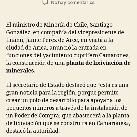
en
No hay comentarios
la
la
Nueva
entrada
entrada
Planta
de
El ministro de Minería de Chile, Santiago
Lixiviación
González, en compañía del vicepresidente de
para
Enami, Jaime Pérez de Arce, en visita a la
Arica
ciudad de Arica, anunció la entrada en
en
funciones del yacimiento cuprífero Camarones,
Chile
la construcción de una
planta de lixiviación de
minerales.
El secretario de Estado destacó que “esta es una
gran noticia para la región, porque permite
crear un polo de desarrollo para apoyar a los
pequeños mineros a través de la instalación de
un Poder de Compra, que abastecerá a la planta
de lixiviación que se construirá en Camarones»,
destacó la autoridad.