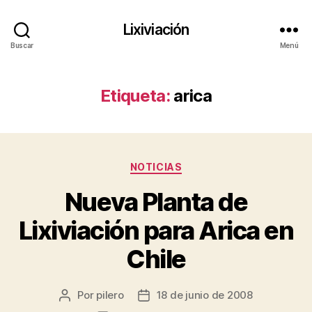
Lixiviación
Buscar
Menú
Etiqueta:
arica
Categorías
NOTICIAS
Nueva Planta de
Lixiviación para Arica en
Chile
Por
pilero
18 de junio de 2008
Autor
Fecha
de
de