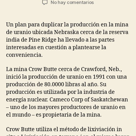
en
No hay comentarios
la
la
Grupo
entrada
entrada
Pine
Ridge
Un plan para duplicar la producción en la mina
y
de uranio ubicada Nebraska cerca de la reserva
su
india de Pine Ridge ha llevado a las partes
plan
interesadas en cuestión a plantearse la
para
conveniencia.
la
Mina
Crow
La mina Crow Butte cerca de Crawford, Neb.,
Butte
inició la producción de uranio en 1991 con una
producción de 80.0000 libras al año. Su
producción es utilizada por la industria de
energía nuclear. Cameco Corp of Saskatchewan
– uno de los mayores productores de uranio en
el mundo – es propietaria de la mina.
Crow Butte utiliza el método de lixiviación in