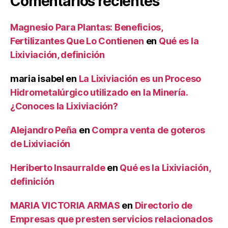
Comentarios recientes
Magnesio Para Plantas: Beneficios,
Fertilizantes Que Lo Contienen
en
Qué es la
Lixiviación, definición
maria isabel
en
La Lixiviación es un Proceso
Hidrometalúrgico utilizado en la Minería.
¿Conoces la Lixiviación?
Alejandro Peña
en
Compra venta de goteros
de Lixiviación
Heriberto Insaurralde
en
Qué es la Lixiviación,
definición
MARIA VICTORIA ARMAS
en
Directorio de
Empresas que presten servicios relacionados