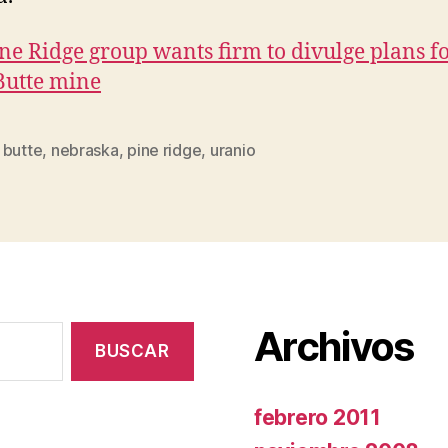
ne Ridge group wants firm to divulge plans f
Butte mine
 butte
,
nebraska
,
pine ridge
,
uranio
s
Archivos
febrero 2011