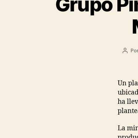
Grupo Pin
Po
Autor
de
la
entra
Un pla
ubicad
ha lle
plante
La min
produc