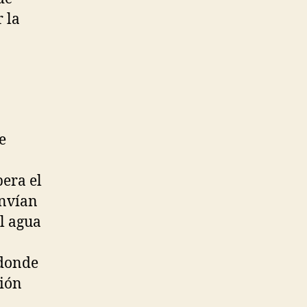
 la
e
bera el
envían
el agua
a
 donde
ción