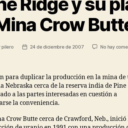
e Ridge y su pl
Mina Crow Butt
r
pilero
24 de diciembre de 2007
No hay come
Fecha
de
la
da
entrada
n para duplicar la producción en la mina de
a Nebraska cerca de la reserva india de Pine
vado a las partes interesadas en cuestión a
arse la conveniencia.
a Crow Butte cerca de Crawford, Neb., inició 
ción de uranio en 1991 con una producción 