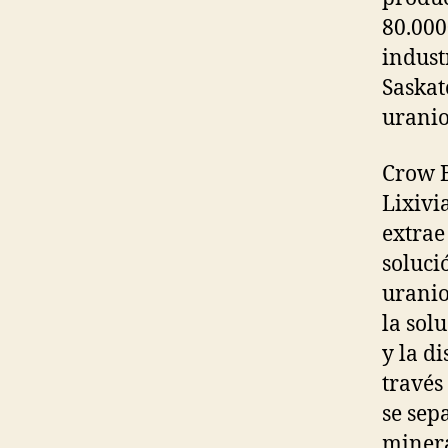
80.000
indust
Saskat
uranio
Crow B
Lixivi
extrae
soluci
uranio
la sol
y la d
través
se sep
miner