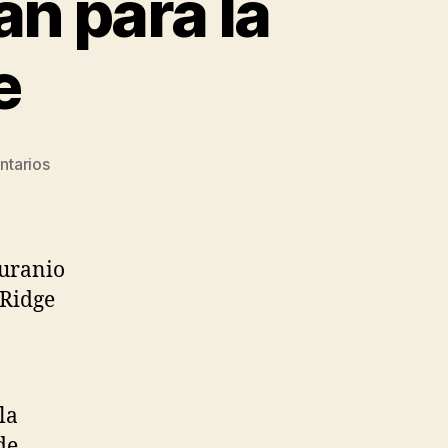
an para la
e
en
ntarios
Grupo
Pine
Ridge
y
 uranio
su
 Ridge
plan
para
la
Mina
Crow
la
Butte
de