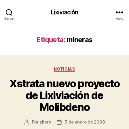
Lixiviación
Buscar
Menú
Etiqueta:
mineras
Categorías
NOTICIAS
Xstrata nuevo proyecto
de Lixiviación de
Molibdeno
Por
pilero
5 de enero de 2008
Autor
Fecha
de
de