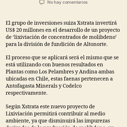
en
No hay comentarios
la
la
Xstrata
entrada
entrada
nuevo
proyecto
El grupo de inversiones suiza Xstrata invertirá
de
US$ 20 millones en el desarrollo de un proyecto
Lixiviación
de ‘lixiviación de concentrados de molibdeno’
de
para la división de fundición de Altonorte.
Molibdeno
El proceso que se aplicará será el mismo que se
está utilizando con buenos resultados en
Plantas como Los Pelambres y Andina ambas
ubicadas en Chile, estas faenas pertenecen a
Antofagasta Minerals y Codelco
respectivamente.
Según Xstrata este nuevo proyecto de
Lixiviación permitirá contribuir al medio
ambiente, ya que disminuirá las impurezas