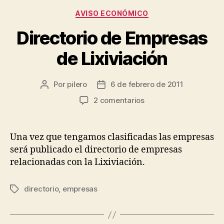
Categorías
AVISO ECONÓMICO
Directorio de Empresas
de Lixiviación
Por
pilero
6 de febrero de 2011
Autor
Fecha
de
de
en
2 comentarios
la
la
Directorio
entrada
entrada
de
Empresas
Una vez que tengamos clasificadas las empresas
de
será publicado el directorio de empresas
Lixiviación
relacionadas con la Lixiviación.
directorio
,
empresas
Etiquetas