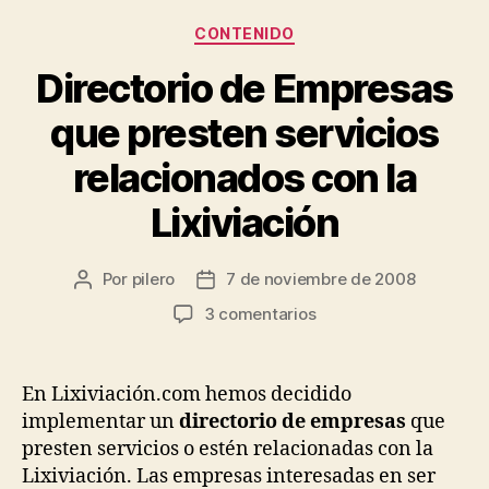
Categorías
CONTENIDO
Directorio de Empresas
que presten servicios
relacionados con la
Lixiviación
Por
pilero
7 de noviembre de 2008
Autor
Fecha
de
de
en
3 comentarios
la
la
Directorio
entrada
entrada
de
Empresas
En Lixiviación.com hemos decidido
que
implementar un
directorio de empresas
que
presten
presten servicios o estén relacionadas con la
servicios
Lixiviación. Las empresas interesadas en ser
relacionados