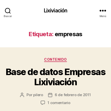
Lixiviación
Buscar
Menú
Etiqueta:
empresas
Categorías
CONTENIDO
Base de datos Empresas
Lixiviación
Por
pilero
6 de febrero de 2011
Autor
Fecha
de
de
en
1 comentario
la
la
Base