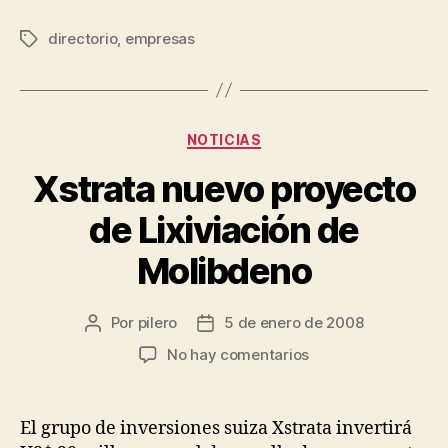
directorio
,
empresas
Etiquetas
Categorías
NOTICIAS
Xstrata nuevo proyecto
de Lixiviación de
Molibdeno
Por
pilero
5 de enero de 2008
Autor
Fecha
de
de
en
No hay comentarios
la
la
Xstrata
entrada
entrada
nuevo
proyecto
El grupo de inversiones suiza Xstrata invertirá
de