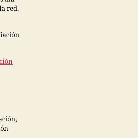
la red.
viación
ación
ación,
ión