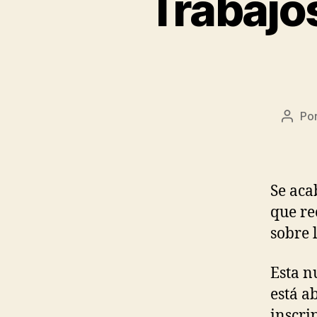
Trabajos
Po
Autor
de
la
entra
Se aca
que rec
sobre l
Esta n
está ab
inscri