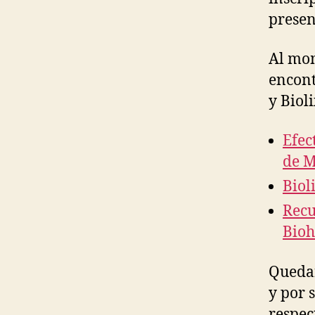
presen
Al mom
encont
y Biol
Efec
de M
Biol
Recu
Bioh
Quedan
y por 
respec