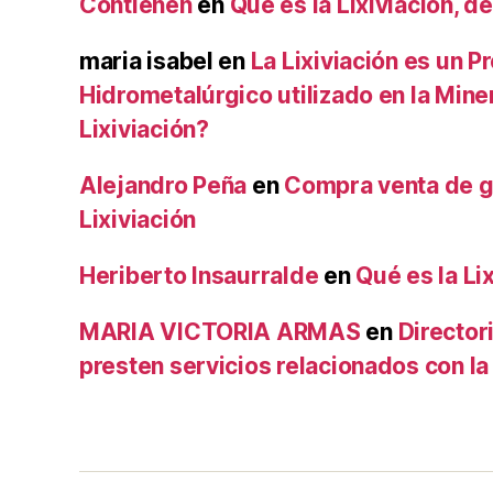
Contienen
en
Qué es la Lixiviación, de
maria isabel
en
La Lixiviación es un P
Hidrometalúrgico utilizado en la Mine
Lixiviación?
Alejandro Peña
en
Compra venta de g
Lixiviación
Heriberto Insaurralde
en
Qué es la Lix
MARIA VICTORIA ARMAS
en
Director
presten servicios relacionados con la 