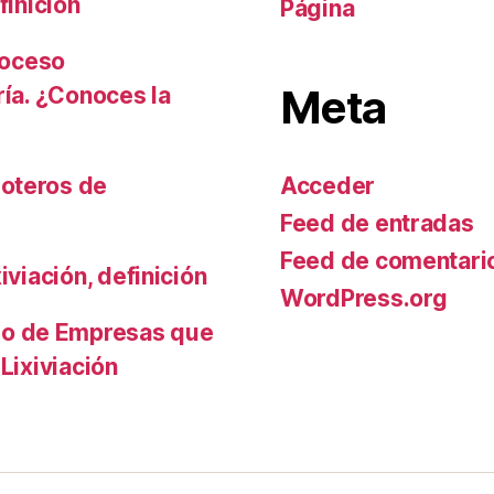
finición
Página
roceso
Meta
ría. ¿Conoces la
Acceder
oteros de
Feed de entradas
Feed de comentari
iviación, definición
WordPress.org
io de Empresas que
Lixiviación