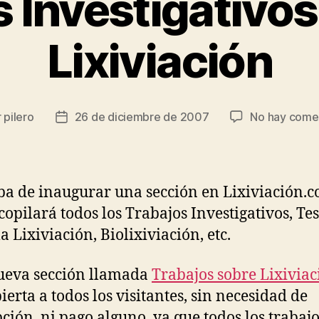
 Investigativos
Lixiviación
r
pilero
26 de diciembre de 2007
No hay come
Fecha
de
la
da
entrada
ba de inaugurar una sección en Lixiviación.
opilará todos los Trabajos Investigativos, Tesi
a Lixiviación, Biolixiviación, etc.
ueva sección llamada
Trabajos sobre Lixiviac
ierta a todos los visitantes, sin necesidad de
pción, ni pago alguno, ya que todos los trabajo