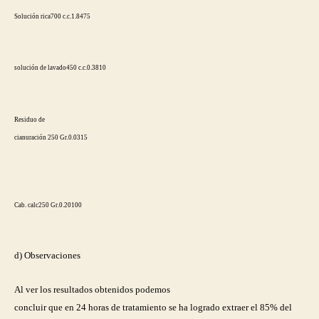
Solución rica
700 c.c.
1.84
75
solución de lavado
450 c.c.
0.38
10
Residuo de
cianuración
250 Gr.
0.03
15
Cab. calc
250 Gr.
0.20
100
d) Observaciones
Al ver los resultados obtenidos podemos
concluir que en 24 horas de tratamiento se ha logrado extraer el 85% del