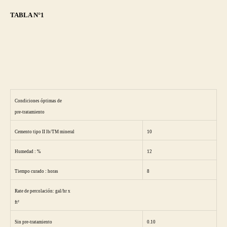
TABLA N°1
Condiciones óptimas de
pre-tratamiento
Cemento tipo II lb/TM mineral
10
Humedad : %
12
Tiempo curado : horas
8
Rate de percolación: gal/hr x
ft²
Sin pre-tratamiento
0.10