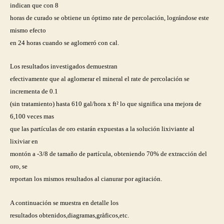
indican que con 8
horas de curado se obtiene un óptimo rate de percolación, lográndose este
mismo efecto
en 24 horas cuando se aglomeró con cal.
Los resultados investigados demuestran
efectivamente que al aglomerar el mineral el rate de percolación se
incrementa de 0.1
(sin tratamiento) hasta 610 gal/hora x ft² lo que significa una mejora de
6,100 veces mas
que las partículas de oro estarán expuestas a la solución lixiviante al
lixiviar en
montón a -3/8 de tamaño de partícula, obteniendo 70% de extracción del
oro, se
reportan los mismos resultados al cianurar por agitación.
A continuación se muestra en detalle los
resultados obtenidos,diagramas,gràficos,etc.