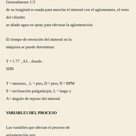
Generalmente 1/3
de su longitud es usada para mezclar el mineral con el aglomerante, el resto
del cilindro
se añade agua en spray para efectuar la aglomeración.
El tiempo de retención del mineral en la
máquina se puede determinar:
T = 1.77 _A L , donde:
SDN
T = minutos, , L = pies, D = pies, N = RPM
S = inclinación pulgada/pie, L = largo y
A = ángulo de reposo del mineral
VARIABLES DEL PROCESO
Las variables que afectan el proceso de
aglomeración son: