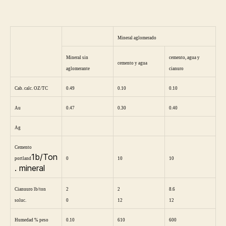
Mineral aglomerado
Mineral sin
cemento, agua y
cemento y agua
aglomerante
cianuro
Cab. calc. OZ/TC
0.49
0.10
0.10
Au
0.47
0.30
0.40
Ag
Cemento
1b/Ton
portland
0
10
10
. mineral
Cianuuro lb/ton
2
2
8.6
soluc.
0
12
12
Humedad % peso
0.10
610
600