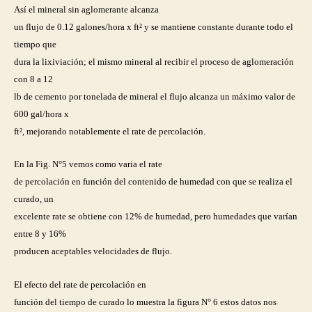
Así el mineral sin aglomerante alcanza
un flujo de 0.12 galones/hora x ft² y se mantiene constante durante todo el
tiempo que
dura la lixiviación; el mismo mineral al recibir el proceso de aglomeración
con 8 a 12
lb de cemento por tonelada de mineral el flujo alcanza un máximo valor de
600 gal/hora x
ft², mejorando notablemente el rate de percolación.
En la Fig. N°5 vemos como varia el rate
de percolación en función del contenido de humedad con que se realiza el
curado, un
excelente rate se obtiene con 12% de humedad, pero humedades que varían
entre 8 y 16%
producen aceptables velocidades de flujo.
El efecto del rate de percolación en
función del tiempo de curado lo muestra la figura N° 6 estos datos nos