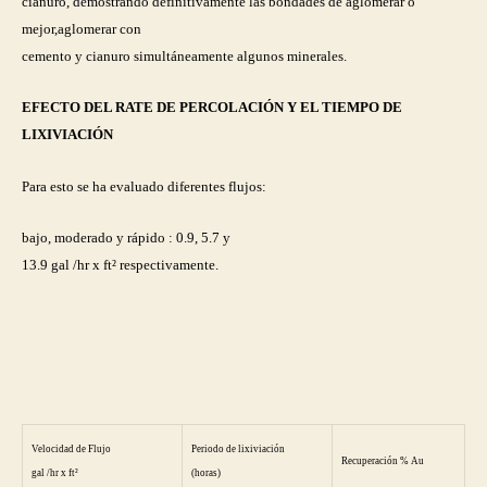
cianuro, demostrando definitivamente las bondades de aglomerar o
mejor,aglomerar con
cemento y cianuro simultáneamente algunos minerales.
EFECTO DEL RATE DE PERCOLACIÓN Y EL TIEMPO DE
LIXIVIACIÓN
Para esto se ha evaluado diferentes flujos:
bajo, moderado y rápido : 0.9, 5.7 y
13.9 gal /hr x ft² respectivamente.
Velocidad de Flujo
Periodo de lixiviación
Recuperación % Au
gal /hr x ft²
(horas)