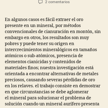
en
2 comentarios
la
la
Mejoramiento
entrada
entrada
de
la
En algunos casos es fácil extraer el oro
extraccion
presente en un mineral, por métodos
de
convencionales de cianuración en montón, sin
oro
embargo en otros, los resultados son muy
en
pobres y puede tener su origen en
monton
intercrecimientos mineralógicos en tamaños
atómicos o sub-atómicos, presencia de
elementos cianicidas y contenidos de
materiales finos; nuestra investigación está
orientada a encontrar alternativas de metales
preciosos, causando severas pérdidas de oro
en los relaves. el trabajo consiste en demostrar
en que circunstancias se debe aglomerar
el mineral para solucionar el problema de
solución cuando un mineral aurífero presenta