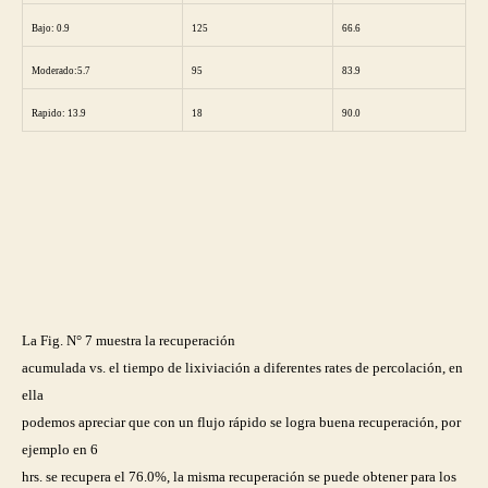
Bajo: 0.9
125
66.6
Moderado:5.7
95
83.9
Rapido: 13.9
18
90.0
La Fig. N° 7 muestra la recuperación
acumulada vs. el tiempo de lixiviación a diferentes rates de percolación, en
ella
podemos apreciar que con un flujo rápido se logra buena recuperación, por
ejemplo en 6
hrs. se recupera el 76.0%, la misma recuperación se puede obtener para los