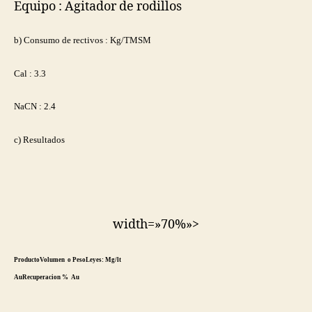
Equipo : Agitador de rodillos
b) Consumo de rectivos : Kg/TMSM
Cal : 3.3
NaCN : 2.4
c) Resultados
width=»70%»>
Producto
Volumen o Peso
Leyes: Mg/lt
Au
Recuperacion % Au