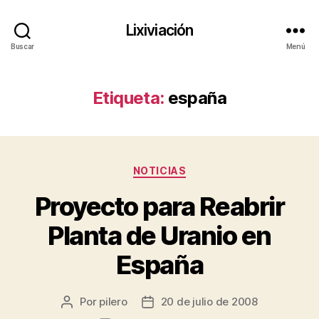
Lixiviación
Buscar
Menú
Etiqueta:
españa
Categorías
NOTICIAS
Proyecto para Reabrir
Planta de Uranio en
España
Por
pilero
20 de julio de 2008
Autor
Fecha
de
de