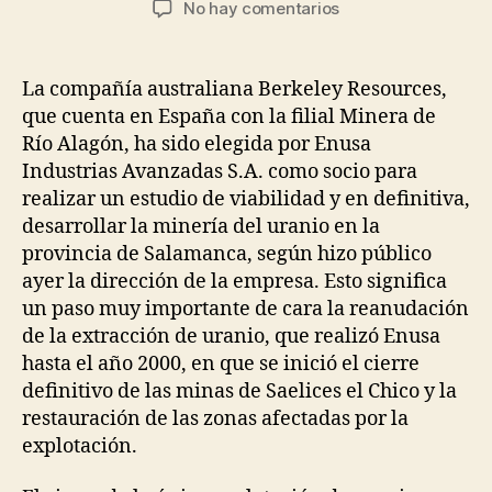
en
No hay comentarios
la
la
Proyecto
entrada
entrada
para
Reabrir
La compañía australiana Berkeley Resources,
Planta
que cuenta en España con la filial Minera de
de
Río Alagón, ha sido elegida por Enusa
Uranio
Industrias Avanzadas S.A. como socio para
en
realizar un estudio de viabilidad y en definitiva,
España
desarrollar la minería del uranio en la
provincia de Salamanca, según hizo público
ayer la dirección de la empresa. Esto significa
un paso muy importante de cara la reanudación
de la extracción de uranio, que realizó Enusa
hasta el año 2000, en que se inició el cierre
definitivo de las minas de Saelices el Chico y la
restauración de las zonas afectadas por la
explotación.