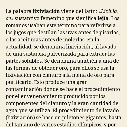
entrada
entrada
es
la
La palabra
lixiviación
viene del latín: «
Lixivia, -
Lixiviación,
ae
» sustantivo femenino que significa
lejía
. Los
definición
romanos usaban este término para referirse a
los jugos que destilan las uvas antes de pisarlas,
o las aceitunas antes de molerlas. En la
actualidad, se denomina lixiviación, al lavado
de una sustancia pulverizada para extraer las
partes solubles. Se denomina también a una de
las formas de obtener oro, para ellos se usa la
lixiviación con cianuro a la mena de oro para
purificarlo. Esto produce una gran
contaminación donde se hace el procedimiento
por el envenenamiento producido por los
componentes del cianuro y la gran cantidad de
agua que se utiliza. El procedimiento de lavado
(lixiviación) se hace en piletones gigantes, hasta
del tamaño de varios estadios olímpicos, y por