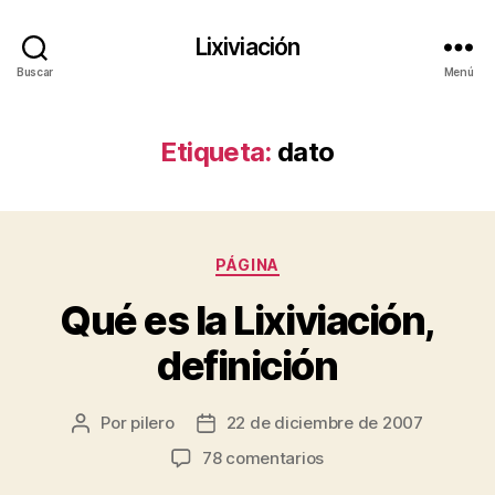
Lixiviación
Buscar
Menú
Etiqueta:
dato
Categorías
PÁGINA
Qué es la Lixiviación,
definición
Por
pilero
22 de diciembre de 2007
Autor
Fecha
de
de
en
78 comentarios
la
la
Qué