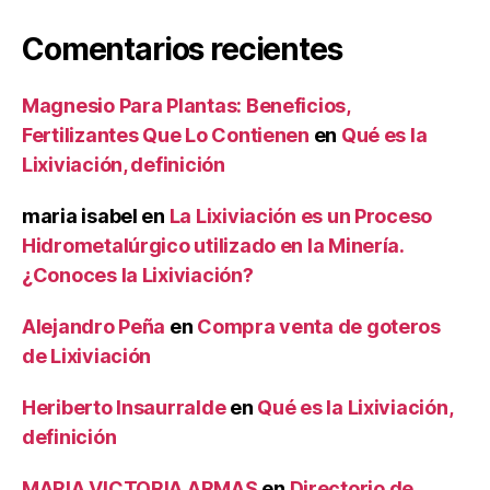
Comentarios recientes
Magnesio Para Plantas: Beneficios,
Fertilizantes Que Lo Contienen
en
Qué es la
Lixiviación, definición
maria isabel
en
La Lixiviación es un Proceso
Hidrometalúrgico utilizado en la Minería.
¿Conoces la Lixiviación?
Alejandro Peña
en
Compra venta de goteros
de Lixiviación
Heriberto Insaurralde
en
Qué es la Lixiviación,
definición
MARIA VICTORIA ARMAS
en
Directorio de