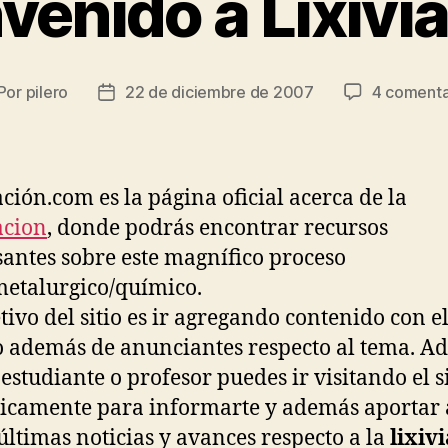
venido a Lixivi
Por
pilero
22 de diciembre de 2007
4 comenta
tor
Fecha
de
la
trada
entrada
ación.com es la página oficial acerca de la
acion
, donde podrás encontrar recursos
santes sobre este magnífico proceso
etalurgico/químico.
etivo del sitio es ir agregando contenido con e
 además de anunciantes respecto al tema. A
 estudiante o profesor puedes ir visitando el s
icamente para informarte y además aportar 
 últimas noticias y avances respecto a la
lixiv