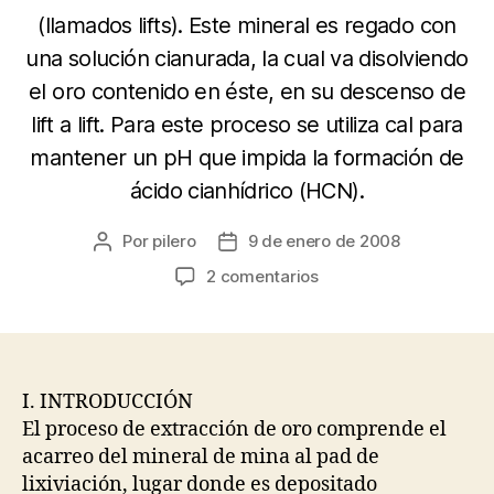
(llamados lifts). Este mineral es regado con
una solución cianurada, la cual va disolviendo
el oro contenido en éste, en su descenso de
lift a lift. Para este proceso se utiliza cal para
mantener un pH que impida la formación de
ácido cianhídrico (HCN).
Por
pilero
9 de enero de 2008
Autor
Fecha
de
de
en
2 comentarios
la
la
Extracción
entrada
entrada
de
Oro
de
Mineral
I. INTRODUCCIÓN
Aglomerado
El proceso de extracción de oro comprende el
en
acarreo del mineral de mina al pad de
Pilas
lixiviación, lugar donde es depositado
de